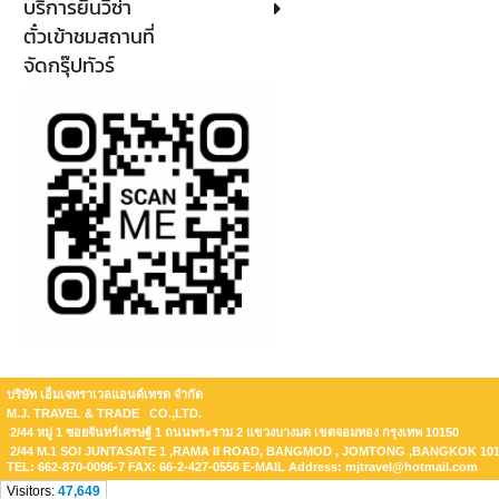
บริการยื่นวีซ่า
ตั๋วเข้าชมสถานที่
จัดกรุ๊ปทัวร์
บริษัท เอ็มเจทราเวลแอนด์เทรด จำกัด
M.J. TRAVEL & TRADE CO.,LTD.
2/44 หมู่ 1 ซอยจันทร์เศรษฐ์ 1 ถนนพระราม 2 แขวงบางมด เขตจอมทอง กรุงเทพ 10150
2/44 M.1 SOI JUNTASATE 1 ,RAMA II ROAD, BANGMOD , JOMTONG ,BANGKOK 10
TEL: 662-870-0096-7 FAX: 66-2-427-0556 E-MAIL Address: mjtravel@hotmail.com
Visitors:
47,649