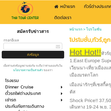
หน้าแรก
ทัวร์ต่างประเท
ติดต่อเรา
หน้าแรก
>
โปรโมชั่น
สมัครรับข่าวสาร
โปรโมชั่น,ทัวร์,ถูก
กรอกอีเมล
Hot Hot!!
ทัวร์
1.East Europe Sup
เมื่อท่านส่งข้อมูลผ่านฟอร์ม จะถือว่าท่านยอมรับใน
เวียนนา-เที่ยวเมือง
นโยบายความเป็นส่วนตัว
ของเรา
เมืองมรดก
โรงแรม
เมืองน่ารักๆที่เชสก
Dinner Cruise
ตัส
ตั๋วรถไฟต่างประเทศ
เช่ารถ
Shock Price!! 37,50
ประกันภัยการเดินทาง
เดินทาง 19-24 พ.ย. 31