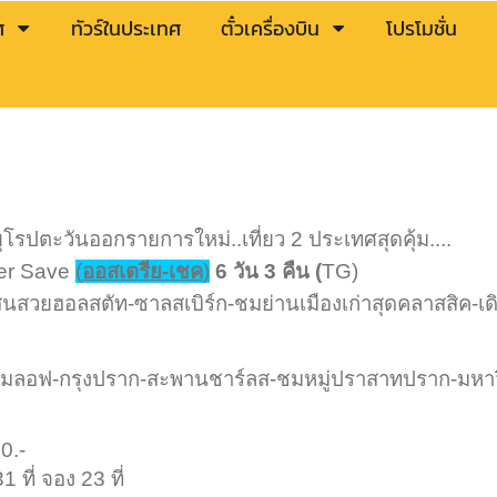
ศ
ทัวร์ในประเทศ
ตั๋วเครื่องบิน
โปรโมชั่น
ยุโรปตะวันออกรายการใหม่..เที่ยว 2 ประเทศสุดคุ้ม....
er Save
(
ออสเตรีย-เชค
)
6 วัน 3 คืน (
TG)
แสนสวยฮอลสตัท-ซาลสเบิร์ก-ชมย่านเมืองเก่าสุดคลาสสิค-เ
โลก
ี้ครุมลอฟ-กรุงปราก-สะพานชาร์ลส-ชมหมู่ปราสาทปราก-มหาว
0.-
 ที่ จอง 23 ที่