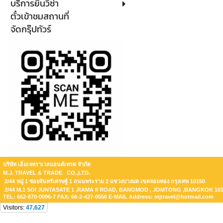
บริการยื่นวีซ่า
ตั๋วเข้าชมสถานที่
จัดกรุ๊ปทัวร์
บริษัท เอ็มเจทราเวลแอนด์เทรด จำกัด
M.J. TRAVEL & TRADE CO.,LTD.
2/44 หมู่ 1 ซอยจันทร์เศรษฐ์ 1 ถนนพระราม 2 แขวงบางมด เขตจอมทอง กรุงเทพ 10150
2/44 M.1 SOI JUNTASATE 1 ,RAMA II ROAD, BANGMOD , JOMTONG ,BANGKOK 10
TEL: 662-870-0096-7 FAX: 66-2-427-0556 E-MAIL Address: mjtravel@hotmail.com
Visitors:
47,627