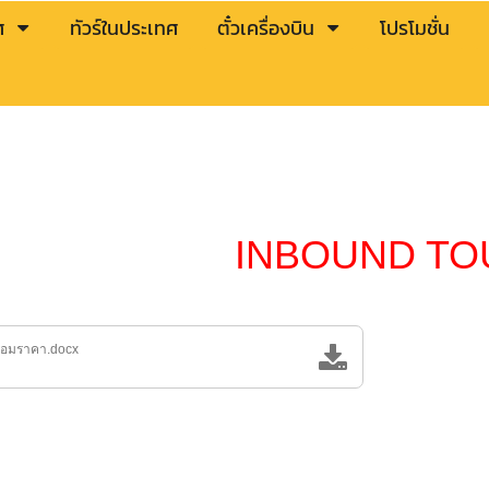
ศ
ทัวร์ในประเทศ
ตั๋วเครื่องบิน
โปรโมชั่น
INBOUND T
อมราคา.docx