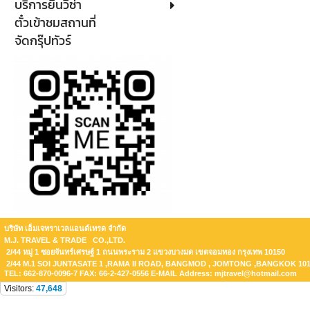
บริการยื่นวีซ่า
ตั๋วเข้าชมสถานที่
จัดกรุ๊ปทัวร์
บริษัท เอ็มเจทราเวลแอนด์เทรด จำกัด
M.J. TRAVEL & TRADE CO.,LTD.
2/44 หมู่ 1 ซอยจันทร์เศรษฐ์ 1 ถนนพระราม 2 แขวงบางมด เขตจอมทอง กรุงเทพ 10150
2/44 M.1 SOI JUNTASATE 1 ,RAMA II ROAD, BANGMOD , JOMTONG ,BANGKOK 10
TEL: 662-870-0096-7 FAX: 66-2-427-0556 E-MAIL Address: mjtravel@hotmail.com
Visitors:
47,648